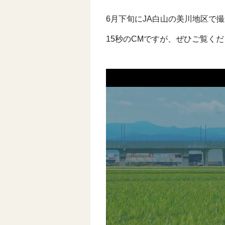
6月下旬にJA白山の美川地区で
15秒のCMですが、ぜひご覧く
動
画
プ
レ
ー
ヤ
ー