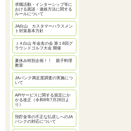
求職活動・インターシップ等に
おける面談・連絡方法に関する
ルールについて
JA白山 カスタマーハラスメン
ト対策基本方針
ＪＡ白山 年金友の会 第１8回グ
ラウンドゴルフ大会 開催
夏休み特別企画！！ 親子料理
教室
JAバンク満足度調査の実施につ
いて
APIサービスに関する規定にか
かる改正（令和8年7月28日よ
り）
預貯金等の不正な払戻しへのJA
バンクの対応について