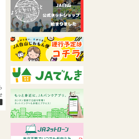
ら
せ
→