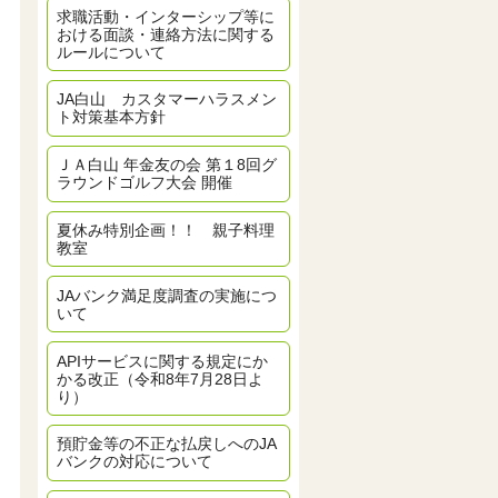
求職活動・インターシップ等に
おける面談・連絡方法に関する
ルールについて
JA白山 カスタマーハラスメン
ト対策基本方針
ＪＡ白山 年金友の会 第１8回グ
ラウンドゴルフ大会 開催
夏休み特別企画！！ 親子料理
教室
JAバンク満足度調査の実施につ
いて
APIサービスに関する規定にか
かる改正（令和8年7月28日よ
り）
預貯金等の不正な払戻しへのJA
バンクの対応について