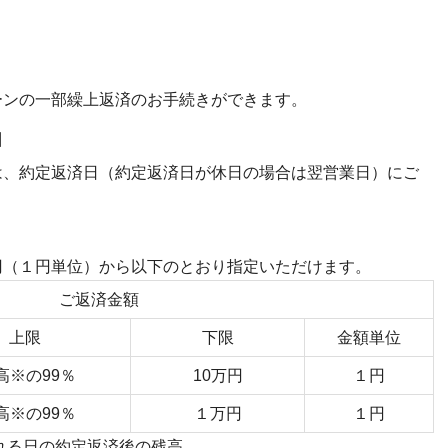
ーンの一部繰上返済のお手続きができます。
日
は、約定返済日（約定返済日が休日の場合は翌営業日）にご
円（１円単位）から以下のとおり指定いただけます。
ご返済金額
上限
下限
金額単位
高※の99％
10万円
１円
高※の99％
１万円
１円
れる日の約定返済後の残高