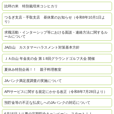
比咩の米 特別栽培米コシヒカリ
つるぎ支店・手取支店 昼休業のお知らせ（令和8年10月1日よ
り）
求職活動・インターシップ等における面談・連絡方法に関するル
ールについて
JA白山 カスタマーハラスメント対策基本方針
ＪＡ白山 年金友の会 第１8回グラウンドゴルフ大会 開催
夏休み特別企画！！ 親子料理教室
JAバンク満足度調査の実施について
APIサービスに関する規定にかかる改正（令和8年7月28日より）
預貯金等の不正な払戻しへのJAバンクの対応について
6月15日より夏の定期貯金キャンペーン、スタート！！