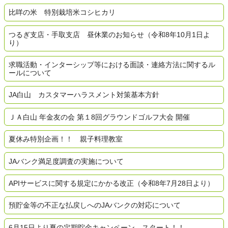
比咩の米 特別栽培米コシヒカリ
つるぎ支店・手取支店 昼休業のお知らせ（令和8年10月1日よ
り）
求職活動・インターシップ等における面談・連絡方法に関するル
ールについて
JA白山 カスタマーハラスメント対策基本方針
ＪＡ白山 年金友の会 第１8回グラウンドゴルフ大会 開催
夏休み特別企画！！ 親子料理教室
JAバンク満足度調査の実施について
APIサービスに関する規定にかかる改正（令和8年7月28日より）
預貯金等の不正な払戻しへのJAバンクの対応について
6月15日より夏の定期貯金キャンペーン、スタート！！