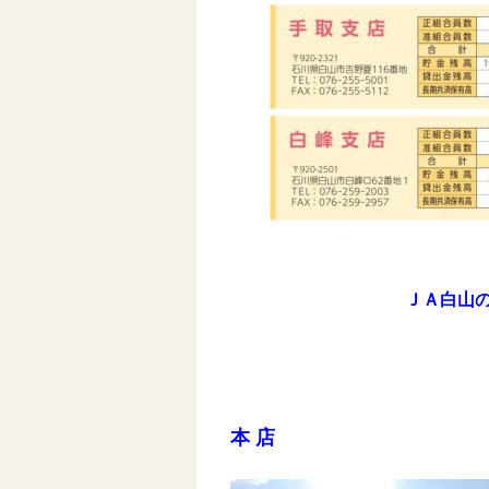
ＪＡ白山
本 店