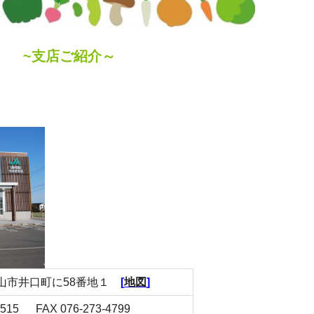
~支店ご紹介～
4白山市井口町に58番地１
[
地図
]
-1515 FAX 076-273-4799