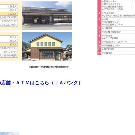
の店舗・ＡＴＭは
こちら
（ＪＡバンク）