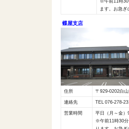
※午前11時3
ます。お急ぎ
蝶屋支店
住所
〒929-0202
連絡先
TEL 076-278-2
営業時間
平日（月～金）9:0
※午前11時30
ります。お急ぎ