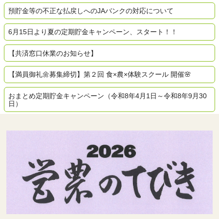
預貯金等の不正な払戻しへのJAバンクの対応について
6月15日より夏の定期貯金キャンペーン、スタート！！
【共済窓口休業のお知らせ】
【満員御礼🌼募集締切】第２回 食×農×体験スクール 開催🌸
おまとめ定期貯金キャンペーン（令和8年4月1日～令和8年9月30
日）